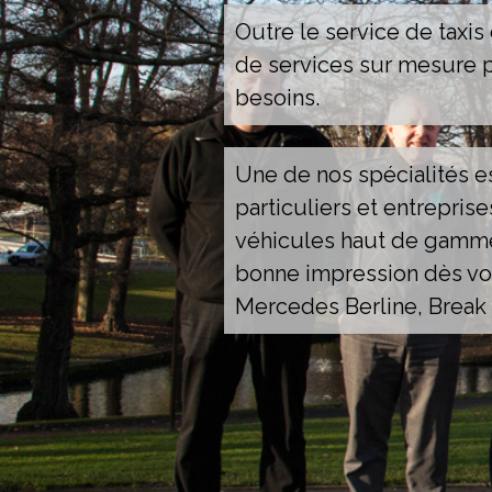
Outre le service de taxis
de services sur mesure 
besoins.
Une de nos spécialités es
particuliers et entrepris
véhicules haut de gamme,
bonne impression dès vot
Mercedes Berline, Break 