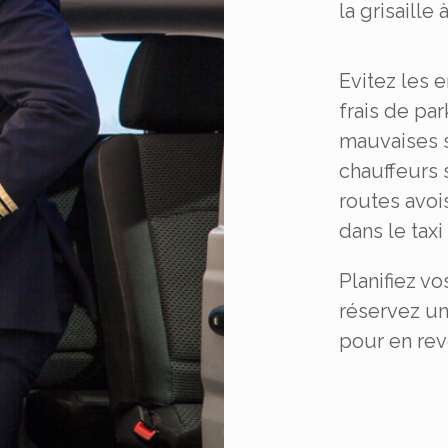
la grisaille 
Evitez les 
frais de pa
mauvaises s
chauffeurs 
routes avo
dans le taxi 
Planifiez vo
réservez un
pour en reve